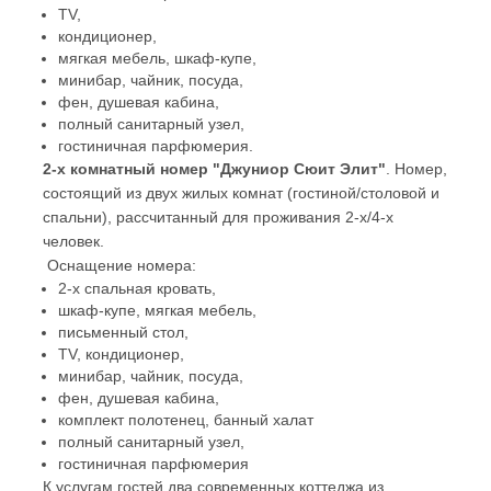
TV,
кондиционер,
мягкая мебель, шкаф-купе,
минибар, чайник, посуда,
фен, душевая кабина,
полный санитарный узел,
гостиничная парфюмерия.
2-х комнатный номер "Джуниор Сюит Элит"
. Номер,
состоящий из двух жилых комнат (гостиной/столовой и
спальни), рассчитанный для проживания 2-х/4-х
человек.
Оснащение номера:
2-х спальная кровать,
шкаф-купе, мягкая мебель,
письменный стол,
TV, кондиционер,
минибар, чайник, посуда,
фен, душевая кабина,
комплект полотенец, банный халат
полный санитарный узел,
гостиничная парфюмерия
К услугам гостей два современных коттеджа из