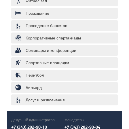
Фитнес зал
Проживание
Проведение банкетов
Корпоративные спартакиады
Семинары и конференции
Спортивные площадки
Пейнтбол
Бильярд
Досуг и развлечения
Дежурный администратор
Менеджеры
+7 (343) 282-90-10
+7 (343) 282-90-04